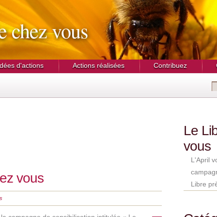
de chez vous
Idées d'actions
Actions réalisées
Contribuez
Le Li
vous
L'April 
campagne
hez vous
Libre pr
s