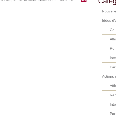
Catég
la campagne de sensibilisation intitulée « Le
HOME
Nouvell
Idées d'
Cou
Aff
Ren
Int
Par
Actions 
Aff
Ren
Int
Par