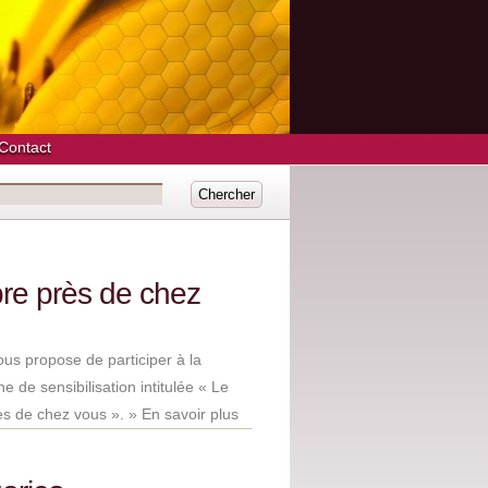
Contact
bre près de chez
vous propose de participer à la
 de sensibilisation intitulée « Le
ès de chez vous ».
» En savoir plus