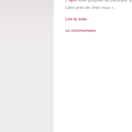
L'
April
vous propose de participer à 
Libre près de chez vous ».
Lire la suite
...
un commentaire