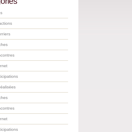
ories
es
actions
rriers
iches
contres
ernet
ticipations
réalisées
iches
contres
ernet
ticipations