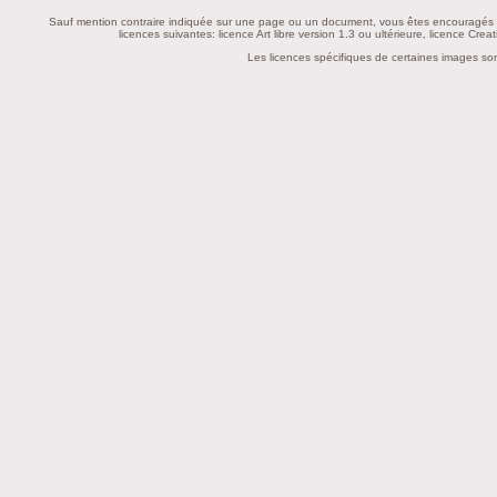
Sauf mention contraire indiquée sur une page ou un document, vous êtes encouragés à ut
licences suivantes:
licence Art libre version 1.3 ou ultérieure
,
licence Crea
Les licences spécifiques de certaines images s